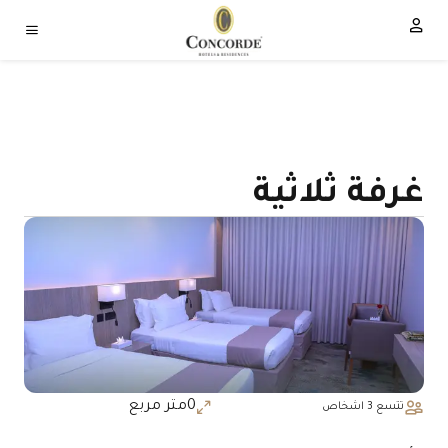
غرفة ثلاثية
0
متر مربع
تتسع 3 اشخاص